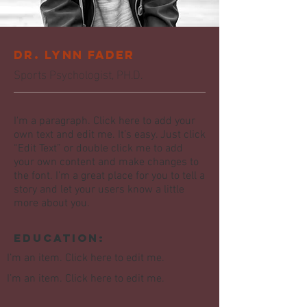
Dr. Lynn Fader
Sports Psychologist, PH.D.
I'm a paragraph. Click here to add your
own text and edit me. It’s easy. Just click
“Edit Text” or double click me to add
your own content and make changes to
the font. I’m a great place for you to tell a
story and let your users know a little
more about you.
Education:
I’m an item. ​Click here to edit me.
I’m an item. ​Click here to edit me.