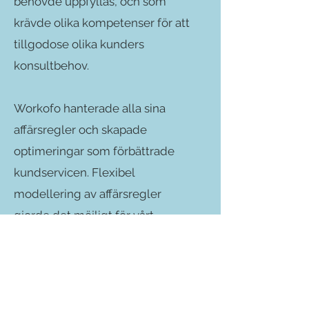
behövde uppfyllas, och som
krävde olika kompetenser för att
tillgodose olika kunders
konsultbehov.
Workofo hanterade alla sina
affärsregler och skapade
optimeringar som förbättrade
kundservicen. Flexibel
modellering av affärsregler
gjorde det möjligt för vårt
konsultteam att modellera olika
arbetssätt för farmaceuter, vilket
gjorde det möjligt för ledningen
att välja det optimala