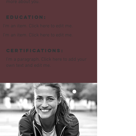
more about you.
Education:
I’m an item. ​Click here to edit me.
I’m an item. ​Click here to edit me.
Certifications:
I'm a paragraph. Click here to add your
own text and edit me.