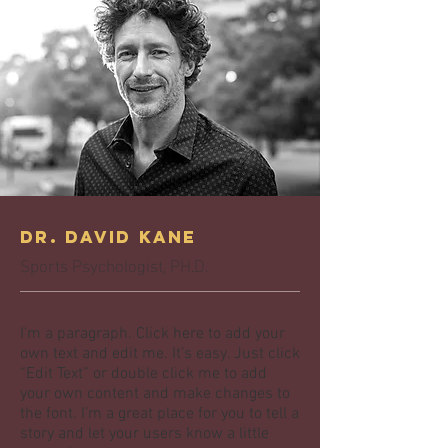
Dr. David Kane
Sports Psychologist, PH.D.
I'm a paragraph. Click here to add your
own text and edit me. It’s easy. Just click
“Edit Text” or double click me to add
your own content and make changes to
the font. I’m a great place for you to tell a
story and let your users know a little