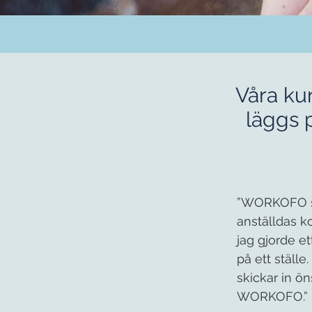
Våra ku
läggs 
”WORKOFO spa
anställdas 
jag gjorde e
på ett ställe
skickar in ö
WORKOFO.”