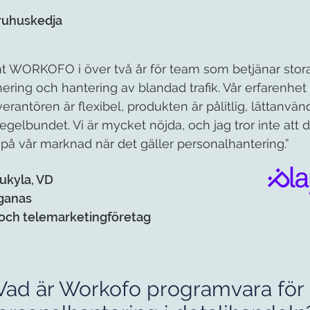
ruhuskedja
nt WORKOFO i över två år för team som betjänar stor
ering och hantering av blandad trafik. Vår erfarenhet 
erantören är flexibel, produkten är pålitlig, lättanvä
gelbundet. Vi är mycket nöjda, och jag tror inte att d
 på vår marknad när det gäller personalhantering.”
ukyla, VD
iganas
 och telemarketingföretag
Vad är Workofo programvara för