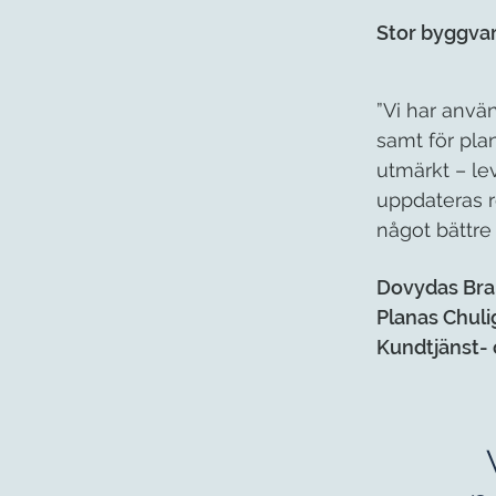
Stor byggva
”Vi har anvä
samt för plan
utmärkt – lev
uppdateras re
något bättre
Dovydas Bra
Planas Chul
Kundtjänst-