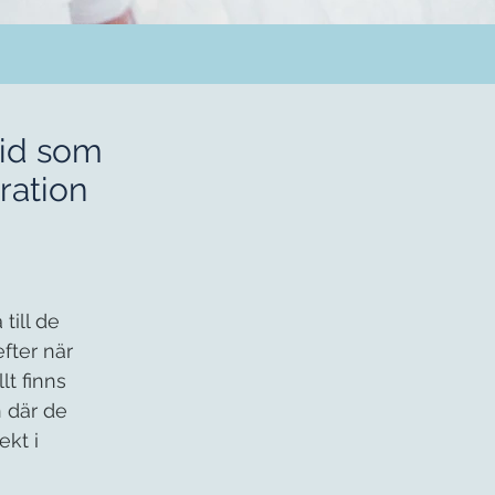
tid som
ration
till de
fter när
t finns
n där de
ekt i