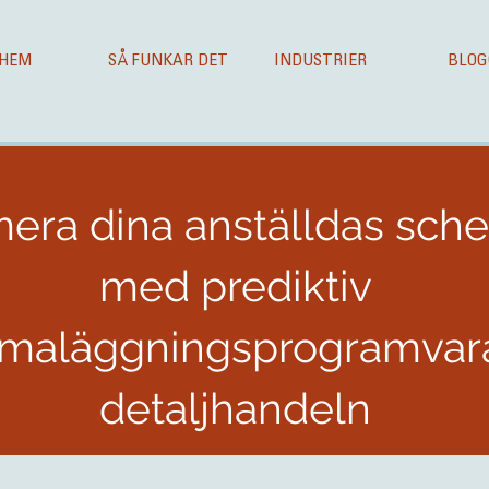
HEM
SÅ FUNKAR DET
INDUSTRIER
BLOG
mera dina anställdas sc
med prediktiv
maläggningsprogramvara
detaljhandeln