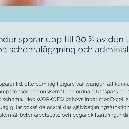
nder sparar upp till 80 % av den 
på schemaläggning och administ
rar tid, eftersom jag tidigare var tvungen att känna 
kompetenser och önskemål och ordna arbetspass däre
tt schema. Med WORKOFO behövs inget mer Excel, all
. Jag gillar också de anställdas självbetjäningsfunktio
nskemål, byter arbetspass och begär skiftändringar dir