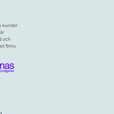
a kunder
är
nd och
et finns