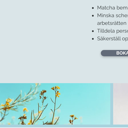
Matcha beman
Minska schem
arbetsrätten
Tilldela per
Säkerställ o
BOKA