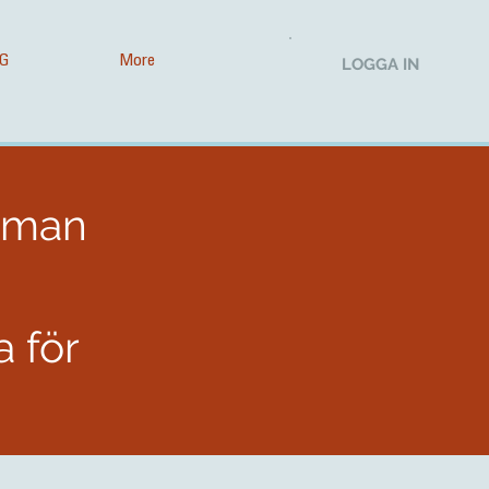
G
More
LOGGA IN
heman
 för