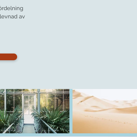
ördelning
rlevnad av