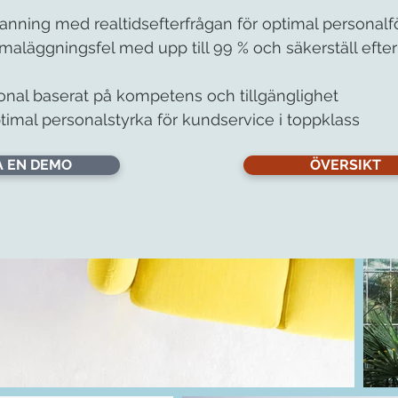
ning med realtidsefterfrågan för optimal personalf
aläggningsfel med upp till 99 % och säkerställ efte
sonal baserat på kompetens och tillgänglighet
ptimal personalstyrka för kundservice i toppklass
 EN DEMO
ÖVERSIKT