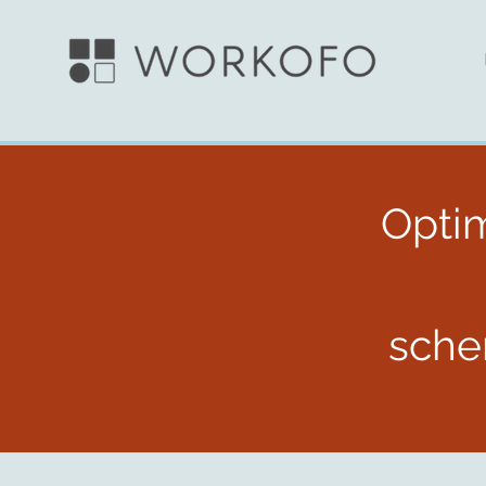
Opti
sche